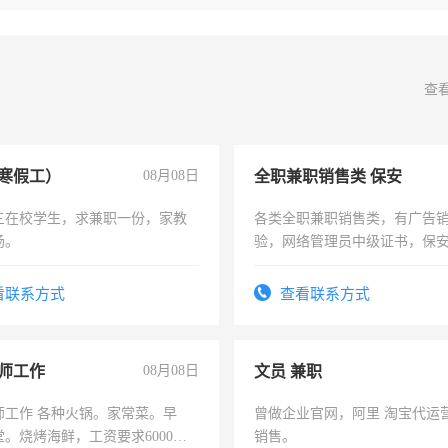
查
寒假工）
08月08日
全职兼职销售类 保安
三在校学生，求兼职一份，家教
各类全职兼职销售类，有广告
场。
验，网络管理员中级证书，保
队长，形象岗或幼儿园保安，
有高低压电工证和十几年工作
看联系方式
查看联系方式
师工作
08月08日
文员 兼职
师工作 各种火锅。家常菜。早
曾做企业官网，阿里 淘宝代运
。烧烤海鲜，工资要求6000以
销售。