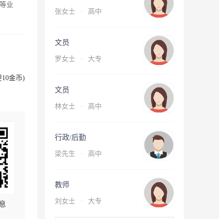
等业
张女士
·
高中
文员
罗女士
·
大专
10金币)
文员
林女士
·
高中
行政/后勤
梁先生
·
高中
教师
刘女士
·
大专
息