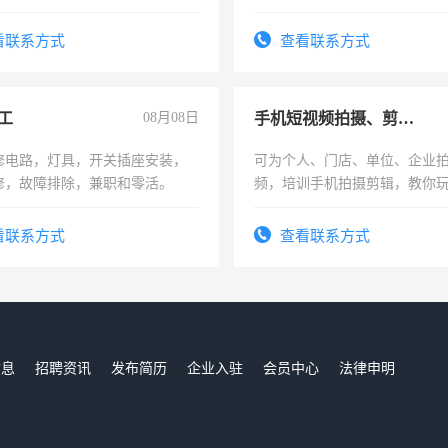
看联系方式
查看联系方式
工
08月08日
手机短视频拍摄、剪辑、抖音快手
修电路，灯具，开关插座安装，
可为个人、门店、单位、企业
修，故障排除，兼职和零活。
频，培训手机拍摄剪辑，教你
可为个人、门店、单位、企业
频，培训手机拍摄剪辑，教你
看联系方式
查看联系方式
音！你也可以成为拍摄达人！
成为拍摄达人！
信息
招聘资讯
发布简历
企业入驻
会员中心
法律申明
们