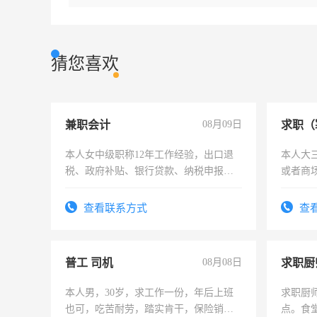
猜您喜欢
兼职会计
08月09日
求职（
本人女中级职称12年工作经验，出口退
本人大
税、政府补贴、银行贷款、纳税申报、
或者商
为各类公司策划，设建新账，理乱账业
务，财务咨询等业务。欲求兼职会计工
查看联系方式
查
作
普工 司机
08月08日
求职厨
本人男，30岁，求工作一份，年后上班
求职厨
也可，吃苦耐劳，踏实肯干，保险销售
点。食堂