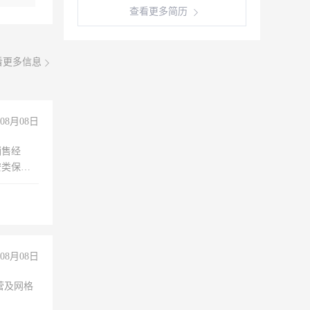
查看更多简历
看更多信息
08月08日
销售经
安类保安
维修水电
经验
08月08日
营及网格