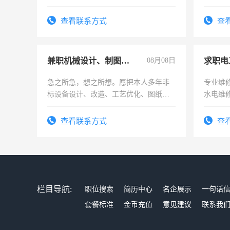
勿扰
上
查看联系方式
查
兼职机械设计、制图、设备改造
08月08日
求职电
急之所急，想之所想。愿把本人多年非
专业维
标设备设计、改造、工艺优化、图纸制
水电维
作和分解的经验与您分享。 真诚合作，
结识有识之士，共享未来。
查看联系方式
查
栏目导航:
职位搜索
简历中心
名企展示
一句话
套餐标准
金币充值
意见建议
联系我