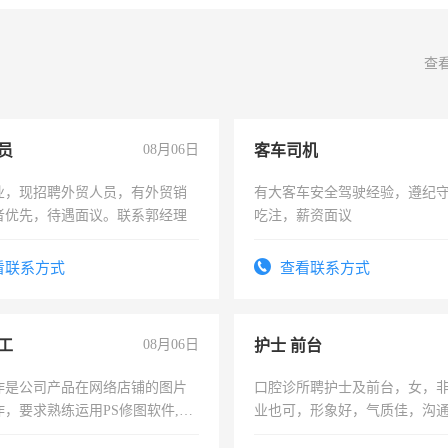
查
员
08月06日
客车司机
业，现招聘外贸人员，有外贸销
有大客车安全驾驶经验，遵纪
者优先，待遇面议。联系郭经理
吃注，薪资面议
看联系方式
查看联系方式
工
08月06日
护士 前台
作是公司产品在网络店铺的图片
口腔诊所聘护士及前台，女，
作，要求熟练运用PS修图软件,工
业也可，形象好，气质佳，沟
每天8小时，待遇优厚。
强。面试，周日休息。