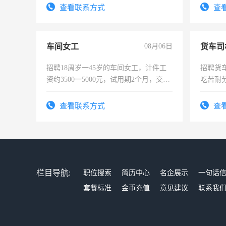
查看联系方式
查
车间女工
08月06日
货车司
招聘18周岁一45岁的车间女工，计件工
招聘货
资约3500一5000元，试用期2个月，交五
吃苦耐劳
险，有年薪假，年底福利
查看联系方式
查
栏目导航:
职位搜索
简历中心
名企展示
一句话
套餐标准
金币充值
意见建议
联系我