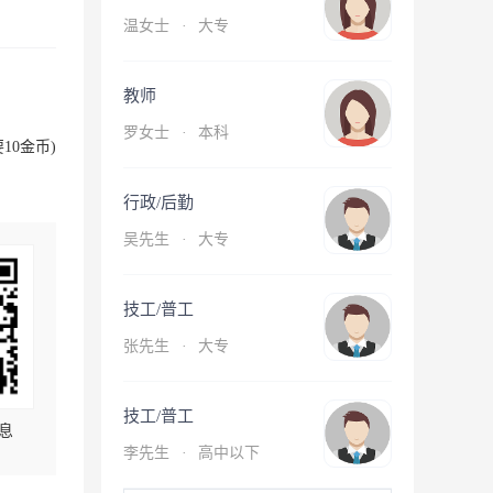
温女士
·
大专
教师
罗女士
·
本科
10金币)
行政/后勤
吴先生
·
大专
技工/普工
张先生
·
大专
技工/普工
息
李先生
·
高中以下