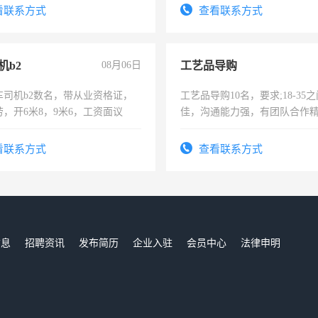
看联系方式
查看联系方式
机b2
08月06日
工艺品导购
车司机b2数名，带从业资格证，
工艺品导购10名，要求;18-35
，开6米8，9米6，工资面议
佳，沟通能力强，有团队合作
上进心，有工作经验者优先！
看联系方式
查看联系方式
信息
招聘资讯
发布简历
企业入驻
会员中心
法律申明
们