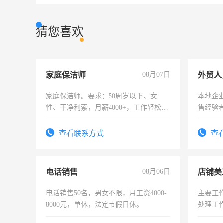
猜您喜欢
家庭保洁师
08月07日
外贸人
家庭保洁师。要求：50周岁以下、女
本地企
性、干净利索，月薪4000+，工作轻松，
售经验
时间灵活，不需坐班，适合宝妈、全职
太太等。
查看联系方式
查
电话销售
08月06日
店铺美
电话销售50名，男女不限，月工资4000-
主要工
8000元，单休，法定节假日休。
处理工
作时间